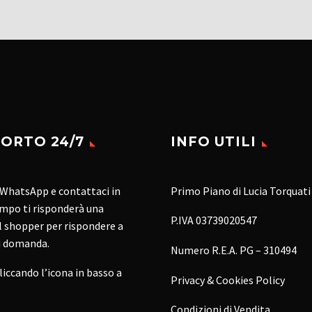
ORTO 24/7
INFO UTILI
 WhatsApp e contattaci in
Primo Piano di Lucia Torquati
mpo ti risponderà una
P.IVA 03739020547
 shopper per rispondere a
i domanda.
Numero R.E.A. PG – 310494
cliccando l’icona in basso a
Privacy & Cookies Policy
Condizioni di Vendita