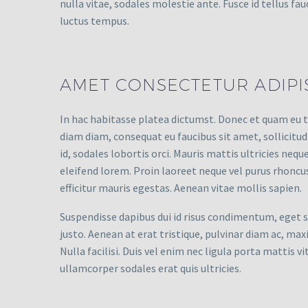
nulla vitae, sodales molestie ante. Fusce id tellus fau
luctus tempus.
AMET CONSECTETUR ADIPIS
In hac habitasse platea dictumst. Donec et quam eu te
diam diam, consequat eu faucibus sit amet, sollicitud
id, sodales lobortis orci. Mauris mattis ultricies neq
eleifend lorem. Proin laoreet neque vel purus rhoncus,
efficitur mauris egestas. Aenean vitae mollis sapien.
Suspendisse dapibus dui id risus condimentum, eget s
justo. Aenean at erat tristique, pulvinar diam ac, max
Nulla facilisi. Duis vel enim nec ligula porta mattis v
ullamcorper sodales erat quis ultricies.