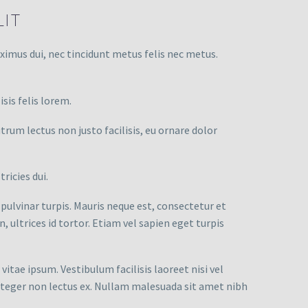
IT
imus dui, nec tincidunt metus felis nec metus.
sis felis lorem.
utrum lectus non justo facilisis, eu ornare dolor
ricies dui.
d pulvinar turpis. Mauris neque est, consectetur et
n, ultrices id tortor. Etiam vel sapien eget turpis
 vitae ipsum. Vestibulum facilisis laoreet nisi vel
. Integer non lectus ex. Nullam malesuada sit amet nibh