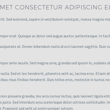
MET CONSECTETUR ADIPISCING EL
elit. Sed euismod, sapien in vestibulum volutpat, massa magna max
per erat. Quisque ac dolor sed augue auctor pellentesque. In facili
o vulputate at. Donec bibendum nulla id orci laoreet sagittis. Duis r
mpor ante iaculis. Sed magna urna, gravida sed ipsum in, sodales ult
 nulla. Sed et leo hendrerit, pharetra velit ac, lacinia eros. Etiam i
cibus risus finibus hendrerit. Duis tellus eros, molestie in luctus no
non posuere gravida, leo arcu cursus lectus, quis laoreet ligula elit
isis justo. Sed interdum arcu scelerisque dolor ultrices sollicitudin
. Praesent sed velit ut enim semper rutrum.