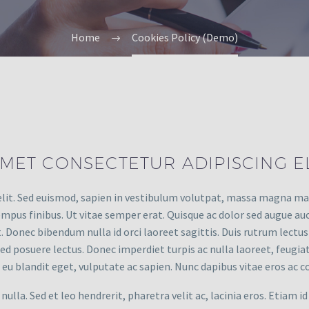
Home
Cookies Policy (Demo)
MET CONSECTETUR ADIPISCING EL
elit. Sed euismod, sapien in vestibulum volutpat, massa magna max
pus finibus. Ut vitae semper erat. Quisque ac dolor sed augue aucto
at. Donec bibendum nulla id orci laoreet sagittis. Duis rutrum lectu
o, sed posuere lectus. Donec imperdiet turpis ac nulla laoreet, feug
end eu blandit eget, vulputate ac sapien. Nunc dapibus vitae eros a
 nulla. Sed et leo hendrerit, pharetra velit ac, lacinia eros. Etiam i