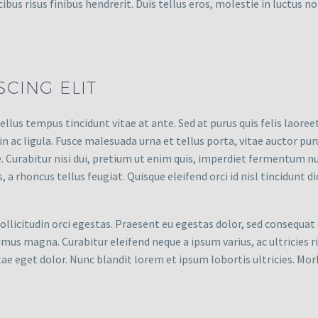
cibus risus finibus hendrerit. Duis tellus eros, molestie in luctus no
CING ELIT
llus tempus tincidunt vitae at ante. Sed at purus quis felis laor
in ac ligula. Fusce malesuada urna et tellus porta, vitae auctor pu
ue. Curabitur nisi dui, pretium ut enim quis, imperdiet fermentum n
 a rhoncus tellus feugiat. Quisque eleifend orci id nisl tincidunt d
ollicitudin orci egestas. Praesent eu egestas dolor, sed consequat
imus magna. Curabitur eleifend neque a ipsum varius, ac ultricies ri
itae eget dolor. Nunc blandit lorem et ipsum lobortis ultricies. Mor