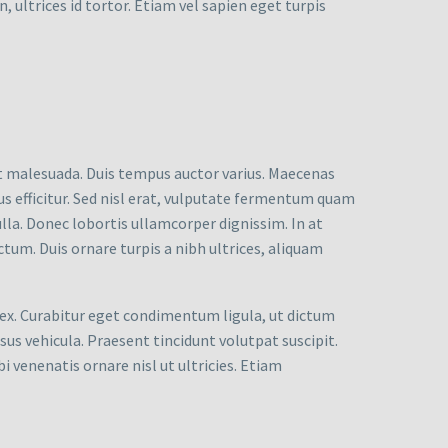
n, ultrices id tortor. Etiam vel sapien eget turpis
eet malesuada. Duis tempus auctor varius. Maecenas
rus efficitur. Sed nisl erat, vulputate fermentum quam
ulla. Donec lobortis ullamcorper dignissim. In at
ictum. Duis ornare turpis a nibh ultrices, aliquam
 ex. Curabitur eget condimentum ligula, ut dictum
sus vehicula. Praesent tincidunt volutpat suscipit.
bi venenatis ornare nisl ut ultricies. Etiam