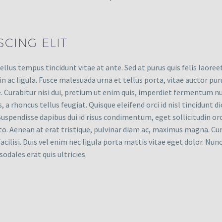
CING ELIT
llus tempus tincidunt vitae at ante. Sed at purus quis felis laor
in ac ligula. Fusce malesuada urna et tellus porta, vitae auctor pu
ue. Curabitur nisi dui, pretium ut enim quis, imperdiet fermentum n
 a rhoncus tellus feugiat. Quisque eleifend orci id nisl tincidunt d
 Suspendisse dapibus dui id risus condimentum, eget sollicitudin o
o. Aenean at erat tristique, pulvinar diam ac, maximus magna. Curab
acilisi. Duis vel enim nec ligula porta mattis vitae eget dolor. Nun
odales erat quis ultricies.