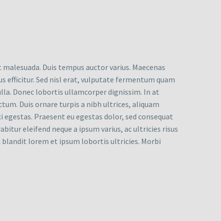
eet malesuada. Duis tempus auctor varius. Maecenas
rus efficitur. Sed nisl erat, vulputate fermentum quam
ulla. Donec lobortis ullamcorper dignissim. In at
ictum. Duis ornare turpis a nibh ultrices, aliquam
rci egestas. Praesent eu egestas dolor, sed consequat
itur eleifend neque a ipsum varius, ac ultricies risus
c blandit lorem et ipsum lobortis ultricies. Morbi