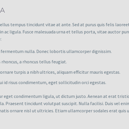
LA
llus tempus tincidunt vitae at ante. Sed at purus quis felis laor
in ac ligula. Fusce malesuada urna et tellus porta, vitae auctor pu
:
et fermentum nulla. Donec lobortis ullamcorper dignissim.
 rhoncus, a rhoncus tellus feugiat.
 ornare turpis a nibh ultrices, aliquam efficitur mauris egestas.
i id risus condimentum, eget sollicitudin orci egestas.
ur eget condimentum ligula, ut dictum justo. Aenean at erat trist
ula. Praesent tincidunt volutpat suscipit. Nulla facilisi. Duis vel e
atis ornare nisl ut ultricies. Etiam ullamcorper sodales erat quis ul