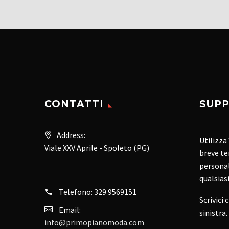
CONTATTI
SUPP
Address:
Utilizza
Viale XXV Aprile - Spoleto (PG)
breve te
personal
qualsias
Telefono:
329 9569151
Scrivici 
Email:
sinistra.
info@primopianomoda.com