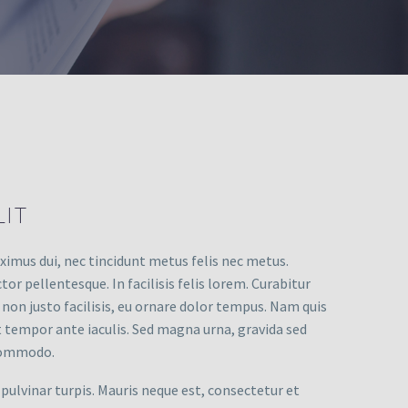
IT
imus dui, nec tincidunt metus felis nec metus.
r pellentesque. In facilisis felis lorem. Curabitur
s non justo facilisis, eu ornare dolor tempus. Nam quis
iat tempor ante iaculis. Sed magna urna, gravida sed
c commodo.
d pulvinar turpis. Mauris neque est, consectetur et