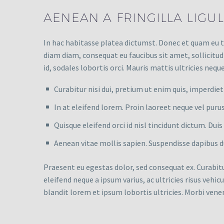
AENEAN A FRINGILLA LIGU
In hac habitasse platea dictumst. Donec et quam eu te
diam diam, consequat eu faucibus sit amet, sollicitud
id, sodales lobortis orci. Mauris mattis ultricies neque
Curabitur nisi dui, pretium ut enim quis, imperdi
In at eleifend lorem. Proin laoreet neque vel purus
Quisque eleifend orci id nisl tincidunt dictum. Duis
Aenean vitae mollis sapien. Suspendisse dapibus du
Praesent eu egestas dolor, sed consequat ex. Curabit
eleifend neque a ipsum varius, ac ultricies risus vehic
blandit lorem et ipsum lobortis ultricies. Morbi venen