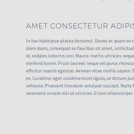
AMET CONSECTETUR ADIPIS
In hac habitasse platea dictumst. Donec et quam eu te
diam diam, consequat eu faucibus sit amet, sollicitud
id, sodales lobortis orci. Mauris mattis ultricies neq
eleifend lorem. Proin laoreet neque vel purus rhoncus,
efficitur mauris egestas. Aenean vitae mollis sapien.
ex. Curabitur eget condimentum ligula, ut dictum just
vehicula. Praesent tincidunt volutpat suscipit. Nulla f
venenatis ornare nisl ut ultricies. Etiam ullamcorper s