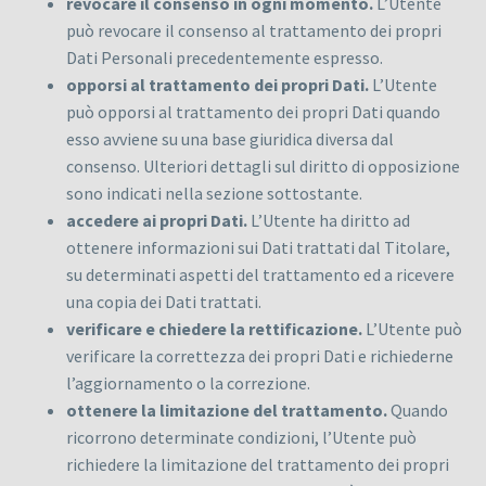
revocare il consenso in ogni momento.
L’Utente
può revocare il consenso al trattamento dei propri
INFO UTILI
Dati Personali precedentemente espresso.
opporsi al trattamento dei propri Dati.
L’Utente
può opporsi al trattamento dei propri Dati quando
Primo Piano di Lucia Torquati
esso avviene su una base giuridica diversa dal
consenso. Ulteriori dettagli sul diritto di opposizione
P.IVA 03739020547
sono indicati nella sezione sottostante.
accedere ai propri Dati.
L’Utente ha diritto ad
Numero R.E.A. PG – 310494
ottenere informazioni sui Dati trattati dal Titolare,
Privacy & Cookies Policy
su determinati aspetti del trattamento ed a ricevere
una copia dei Dati trattati.
Condizioni di Vendita
verificare e chiedere la rettificazione.
L’Utente può
verificare la correttezza dei propri Dati e richiederne
Pagamenti e Spedizioni
l’aggiornamento o la correzione.
Resi e Rimborsi
ottenere la limitazione del trattamento.
Quando
ricorrono determinate condizioni, l’Utente può
richiedere la limitazione del trattamento dei propri