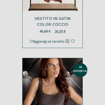
VESTITO IN SATIN
COLOR COCCIO
Il
Il
45,00
€
36,00
€
prezzo
prezzo
Aggiungi al carrello
originale
attuale
era:
è:
45,00 €.
36,00 €.
IN
OFFERTA!