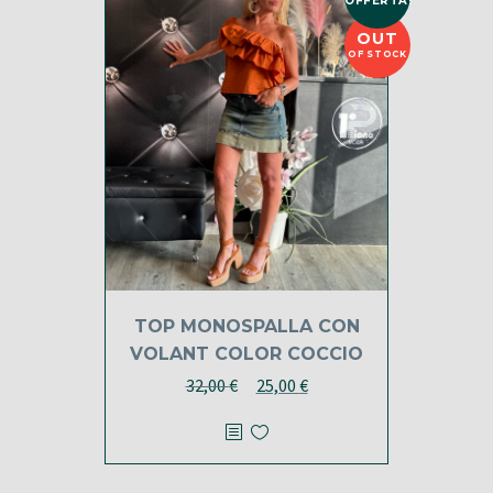
OFFERTA!
OUT
OF STOCK
TOP MONOSPALLA CON
VOLANT COLOR COCCIO
Il
Il
32,00
€
25,00
€
prezzo
prezzo
originale
attuale
era:
è: