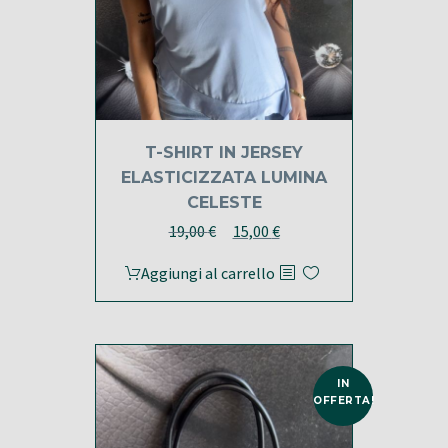
T-SHIRT IN JERSEY
ELASTICIZZATA LUMINA
CELESTE
Il
Il
19,00
€
15,00
€
prezzo
prezzo
Aggiungi al carrello
originale
attuale
era:
è:
19,00 €.
15,00 €.
IN
OFFERTA!