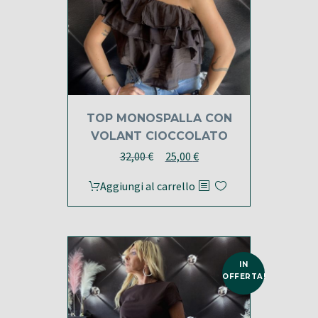
pagina
del
prodotto
TOP MONOSPALLA CON
VOLANT CIOCCOLATO
Il
Il
32,00
€
25,00
€
prezzo
prezzo
Aggiungi al carrello
originale
attuale
era:
è:
32,00 €.
25,00 €.
IN
OFFERTA!