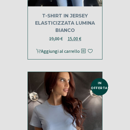
T-SHIRT IN JERSEY
ELASTICIZZATA LUMINA
BIANCO
Il
Il
19,00
€
15,00
€
prezzo
prezzo
Aggiungi al carrello
originale
attuale
era:
è:
19,00 €.
15,00 €.
IN
OFFERTA!