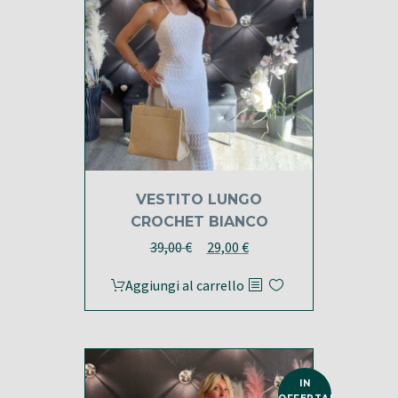
VESTITO LUNGO
CROCHET BIANCO
Il
Il
39,00
€
29,00
€
prezzo
prezzo
Aggiungi al carrello
originale
attuale
era:
è:
39,00 €.
29,00 €.
IN