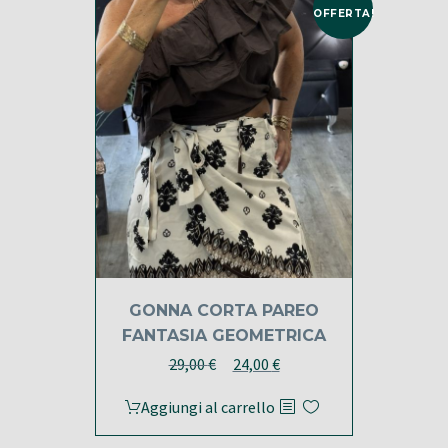
OFFERTA!
GONNA CORTA PAREO
FANTASIA GEOMETRICA
Il
Il
29,00
€
24,00
€
prezzo
prezzo
Aggiungi al carrello
originale
attuale
era:
è: