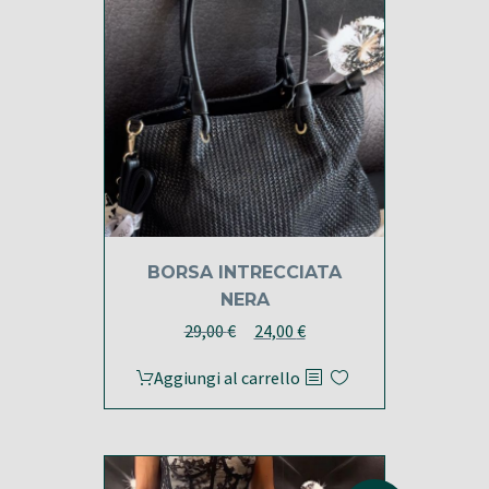
BORSA INTRECCIATA
NERA
Il
Il
29,00
€
24,00
€
prezzo
prezzo
Aggiungi al carrello
originale
attuale
era:
è:
29,00 €.
24,00 €.