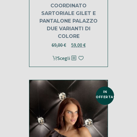
COORDINATO
SARTORIALE GILET E
PANTALONE PALAZZO
DUE VARIANTI DI
COLORE
Il
Il
69,00
€
59,00
€
prezzo
prezzo
Questo
Scegli
originale
attuale
prodotto
era:
è:
ha
69,00 €.
59,00 €.
più
varianti.
IN
Le
OFFERTA!
opzioni
possono
essere
scelte
nella