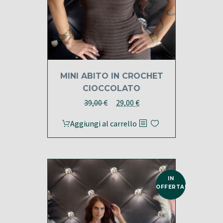
MINI ABITO IN CROCHET
CIOCCOLATO
Il
Il
39,00
€
29,00
€
prezzo
prezzo
Aggiungi al carrello
originale
attuale
era:
è:
39,00 €.
29,00 €.
IN
OFFERTA!