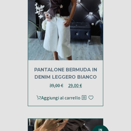
PANTALONE BERMUDA IN
DENIM LEGGERO BIANCO
Il
Il
39,00
€
29,00
€
prezzo
prezzo
Aggiungi al carrello
originale
attuale
era:
è:
39,00 €.
29,00 €.
IN