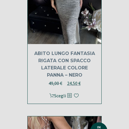
ABITO LUNGO FANTASIA
RIGATA CON SPACCO
LATERALE COLORE
PANNA – NERO
Il
Il
49,00
€
24,50
€
prezzo
prezzo
Questo
Scegli
originale
attuale
prodotto
era:
è:
ha
49,00 €.
24,50 €.
più
varianti.
IN