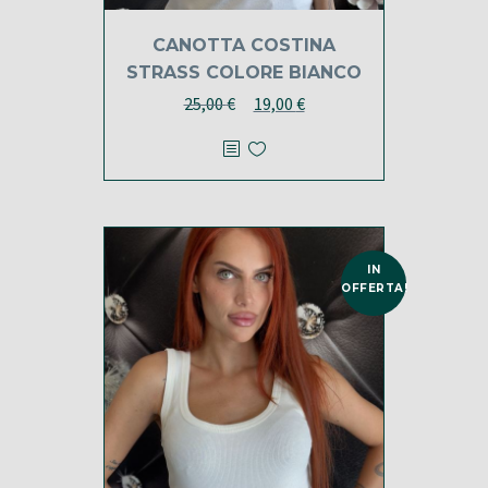
CANOTTA COSTINA
STRASS COLORE BIANCO
Il
Il
25,00
€
19,00
€
prezzo
prezzo
originale
attuale
era:
è:
25,00 €.
19,00 €.
IN
OFFERTA!