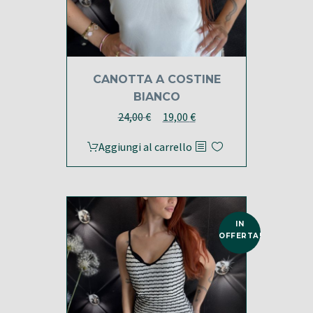
CANOTTA A COSTINE
BIANCO
Il
Il
24,00
€
19,00
€
prezzo
prezzo
Aggiungi al carrello
originale
attuale
era:
è:
24,00 €.
19,00 €.
IN
OFFERTA!