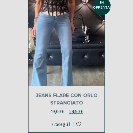
IN
OFFERTA!
JEANS FLARE CON ORLO
SFRANGIATO
Il
Il
49,00
€
24,50
€
prezzo
prezzo
Questo
Scegli
originale
attuale
prodotto