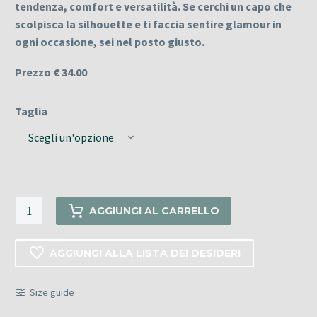
tendenza, comfort e versatilità. Se cerchi un capo che
scolpisca la silhouette e ti faccia sentire
glamour
in
ogni occasione, sei nel posto giusto.
Prezzo € 34.00
Taglia
Scegli un'opzione
PANTALONE
AGGIUNGI AL CARRELLO
FLARE
IN
AGGIUNGI ALLA LISTA DEI DESIDERI
ECOPELLE
CON
Size guide
BOTTONI
DORATI