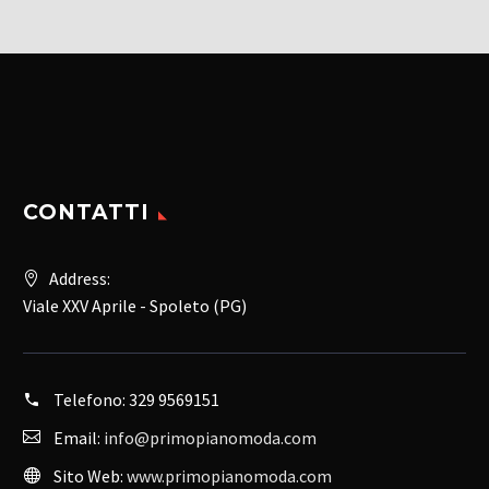
opzioni
possono
possono
essere
essere
scelte
scelte
nella
nella
pagina
pagina
del
del
prodotto
prodotto
CONTATTI
Address:
Viale XXV Aprile - Spoleto (PG)
Telefono:
329 9569151
Email:
info@primopianomoda.com
Sito Web:
www.primopianomoda.com