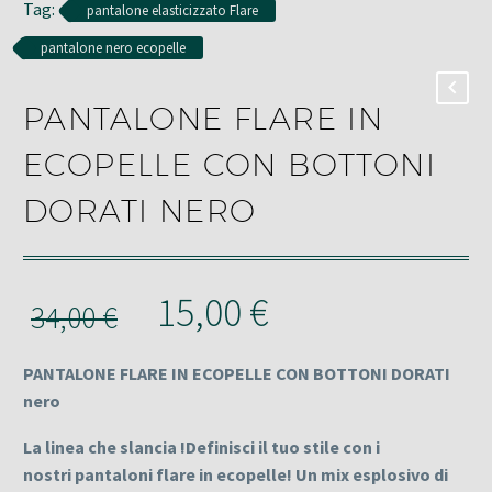
Tag:
pantalone elasticizzato Flare
pantalone nero ecopelle
PANTALONE FLARE IN
ECOPELLE CON BOTTONI
DORATI NERO
Il
Il
15,00
€
34,00
€
prezzo
prezzo
PANTALONE FLARE IN ECOPELLE CON BOTTONI DORATI
originale
attuale
nero
era:
è:
La linea che
slancia
!Definisci il tuo stile con i
34,00 €.
15,00 €.
nostri
pantaloni flare
in
ecopelle
! Un mix esplosivo di