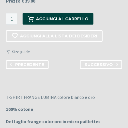
Prezzo € 39.00
T-
AGGIUNGI AL CARRELLO
SHIRT
FRANGE
AGGIUNGI ALLA LISTA DEI DESIDERI
LUMINA
colore
Size guide
bianco
e
PRECEDENTE
SUCCESSIVO
oro
quantità
T-SHIRT FRANGE LUMINA colore bianco e oro
100% cotone
Dettaglio frange color oro in micro paillettes