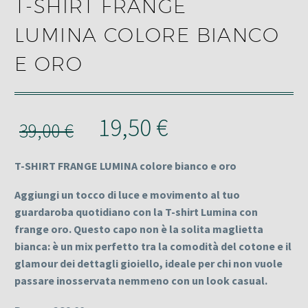
T-SHIRT FRANGE
LUMINA COLORE BIANCO
E ORO
Il
Il
19,50
€
39,00
€
prezzo
prezzo
T-SHIRT FRANGE LUMINA colore bianco e oro
originale
attuale
era:
è:
Aggiungi un tocco di luce e movimento al tuo
guardaroba quotidiano con la T-shirt Lumina con
39,00 €.
19,50 €.
frange oro. Questo capo non è la solita maglietta
bianca: è un mix perfetto tra la comodità del cotone e il
glamour dei dettagli gioiello, ideale per chi non vuole
passare inosservata nemmeno con un look casual.