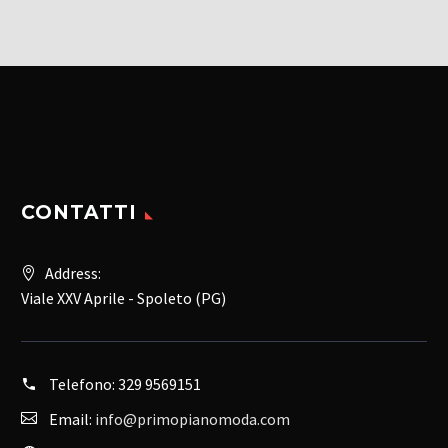
del
prodotto
CONTATTI
Address:
Viale XXV Aprile - Spoleto (PG)
Telefono:
329 9569151
Email:
info@primopianomoda.com