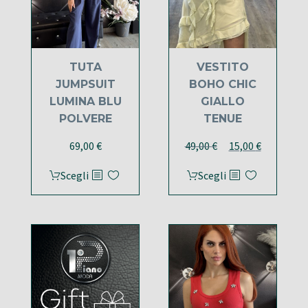
scelte
nella
pagina
del
TUTA
VESTITO
prodotto
JUMPSUIT
BOHO CHIC
LUMINA BLU
GIALLO
POLVERE
TENUE
Il
Il
69,00
€
49,00
€
15,00
€
prezzo
prezzo
Questo
Questo
Scegli
Scegli
originale
attuale
prodotto
prodotto
era:
è:
ha
ha
49,00 €.
15,00 €.
più
più
varianti.
varianti.
Le
Le
opzioni
opzioni
possono
possono