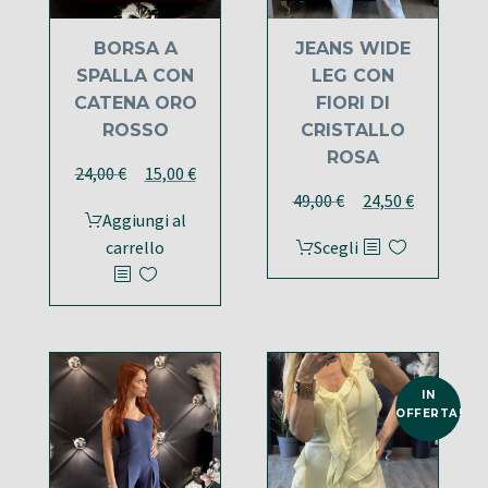
BORSA A
JEANS WIDE
SPALLA CON
LEG CON
CATENA ORO
FIORI DI
ROSSO
CRISTALLO
ROSA
Il
Il
24,00
€
15,00
€
prezzo
prezzo
Il
Il
49,00
€
24,50
€
Aggiungi al
originale
attuale
prezzo
prezzo
Questo
carrello
Scegli
era:
è:
originale
attuale
prodotto
24,00 €.
15,00 €.
era:
è:
ha
49,00 €.
24,50 €.
più
varianti.
Le
IN
opzioni
OFFERTA!
possono
essere