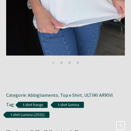
Categorie:
Abbigliamento
,
Top e Shirt
,
ULTIMI ARRIVI
.
Tag:
t-shirt frange
t-shirt lumina
t-shirt Lumina LD5311