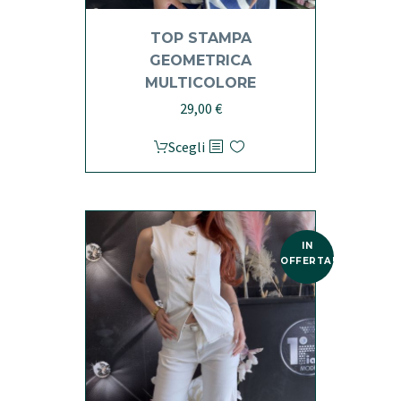
TOP STAMPA
GEOMETRICA
MULTICOLORE
29,00
€
Questo
Scegli
prodotto
ha
più
varianti.
IN
Le
OFFERTA!
opzioni
possono
essere
scelte
nella
pagina