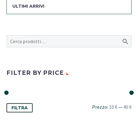
ULTIMI ARRIVI

FILTER BY PRICE
Prezzo
Prezzo
Prezzo:
10 €
—
40 €
FILTRA
Min
Max