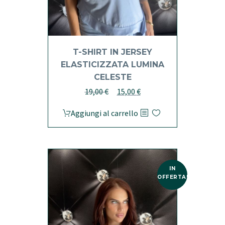
T-SHIRT IN JERSEY
ELASTICIZZATA LUMINA
CELESTE
Il
Il
19,00
€
15,00
€
prezzo
prezzo
Aggiungi al carrello
originale
attuale
era:
è:
19,00 €.
15,00 €.
IN
OFFERTA!