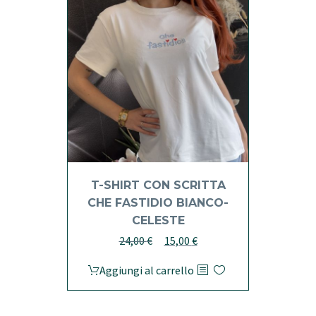
possono
essere
scelte
nella
pagina
del
prodotto
T-SHIRT CON SCRITTA
CHE FASTIDIO BIANCO-
CELESTE
Il
Il
24,00
€
15,00
€
prezzo
prezzo
Aggiungi al carrello
originale
attuale
era:
è:
24,00 €.
15,00 €.