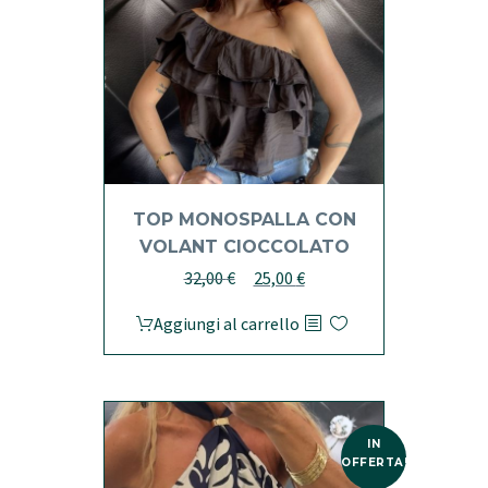
TOP MONOSPALLA CON
VOLANT CIOCCOLATO
Il
Il
32,00
€
25,00
€
prezzo
prezzo
Aggiungi al carrello
originale
attuale
era:
è:
32,00 €.
25,00 €.
IN
OFFERTA!