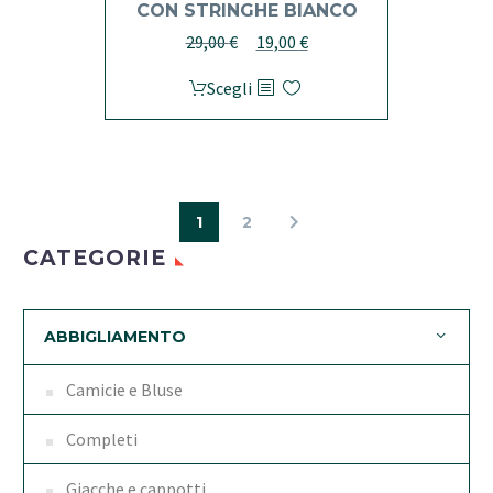
CON STRINGHE BIANCO
Il
Il
29,00
€
19,00
€
prezzo
prezzo
Questo
Scegli
originale
attuale
prodotto
era:
è:
ha
29,00 €.
19,00 €.
più
varianti.
1
2
Le
opzioni
CATEGORIE
possono
essere
scelte
ABBIGLIAMENTO
nella
Camicie e Bluse
pagina
del
Completi
prodotto
Giacche e cappotti