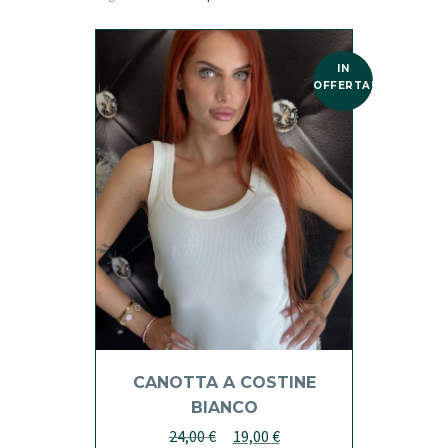
IN
OFFERTA!
CANOTTA A COSTINE
BIANCO
Il
Il
24,00
€
19,00
€