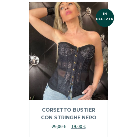
IN
OFFERTA!
CORSETTO BUSTIER
CON STRINGHE NERO
Il
Il
29,00
€
19,00
€
prezzo
prezzo