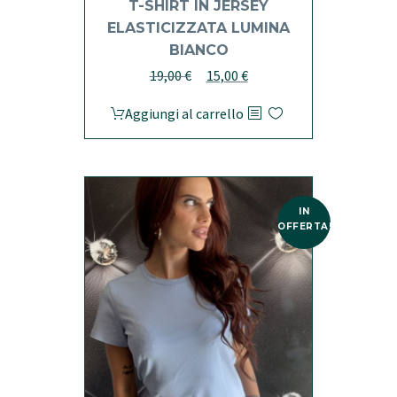
T-SHIRT IN JERSEY
ELASTICIZZATA LUMINA
BIANCO
Il
Il
19,00
€
15,00
€
prezzo
prezzo
Aggiungi al carrello
originale
attuale
era:
è:
19,00 €.
15,00 €.
IN
OFFERTA!