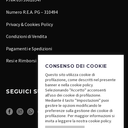
Numero R.E.A. PG – 310494
Privacy & Cookies Policy
Condizioni di Vendita
Pagamenti e Spedizioni
Resi e Rimborsi
CONSENSO DEI COOKIE
Questo sito utilizza cookie di
profilazione, come descritti nel presente
banner e nella cookie policy.
Selezionando "Accetto" acconsenti
SEGUICI SUI SOCIAL
all'uso dei cookie di profilazione.
Mediante il tasto "Impostazioni" puoi
gestire le opzioni modificando le
preferenze sulla gestione dei cookie di
profilazione. Per maggior informazioni si
invita a leggere la nostra cookie policy.