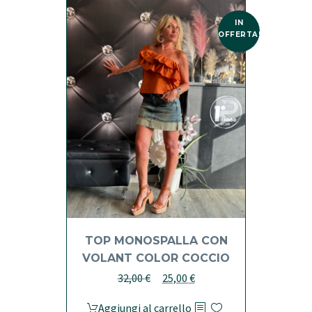
varianti.
IN
Le
OFFERTA!
opzioni
possono
essere
scelte
nella
pagina
del
prodotto
TOP MONOSPALLA CON
VOLANT COLOR COCCIO
Il
Il
32,00
€
25,00
€
prezzo
prezzo
Aggiungi al carrello