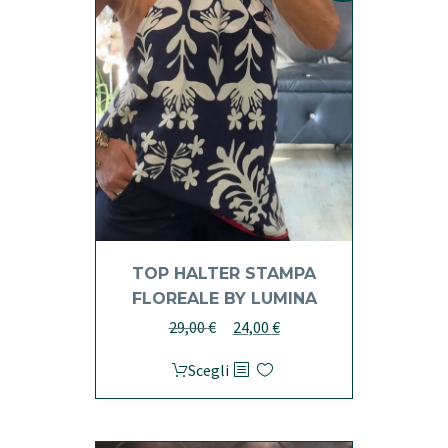
TOP HALTER STAMPA
FLOREALE BY LUMINA
Il
Il
29,00
€
24,00
€
prezzo
prezzo
Questo
Scegli
originale
attuale
prodotto
era:
è:
ha
29,00 €.
24,00 €.
più