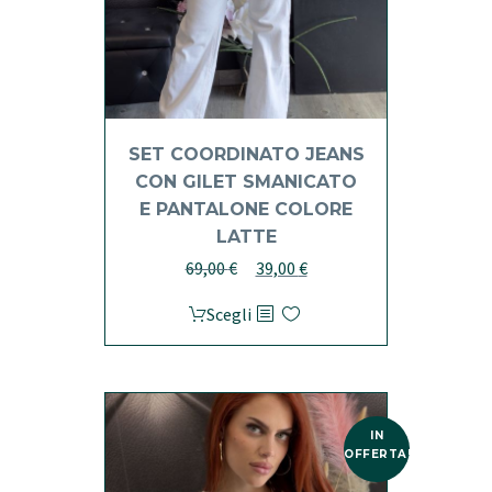
del
prodotto
SET COORDINATO JEANS
CON GILET SMANICATO
E PANTALONE COLORE
LATTE
Il
Il
69,00
€
39,00
€
prezzo
prezzo
Questo
Scegli
originale
attuale
prodotto
era:
è:
ha
69,00 €.
39,00 €.
più
varianti.
IN
Le
OFFERTA!
opzioni