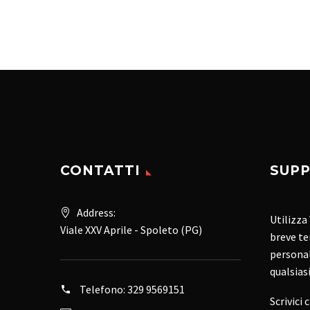
CONTATTI
SUPP
Address:
Utilizza
Viale XXV Aprile - Spoleto (PG)
breve te
personal
qualsias
Telefono:
329 9569151
Scrivici 